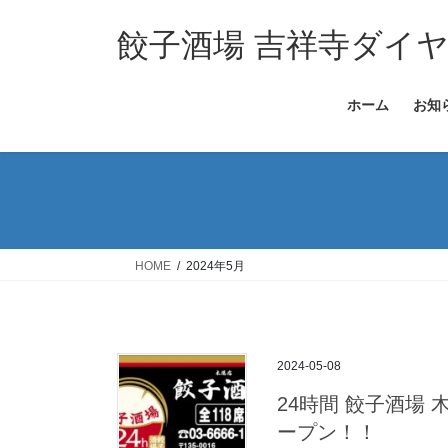
コ
ナ
ン
ビ
餃子酒場 吉祥寺ダイ
テ
ゲ
ン
ー
ホーム
お知
ツ
シ
へ
ョ
ス
ン
キ
に
ッ
移
プ
動
HOME
2024年5月
2024-05-08
24時間 餃子酒場 木
ープン！！